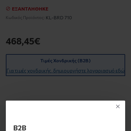
ΕΞΑΝΤΛΉΘΗΚΕ
KL-BRD 710
Κωδικός Προϊόντος:
468,45€
Τιμές Χονδρικής (B2B)
Για τιμές χονδρικής, δημιουργήστε λογαριασμό εδώ
ΠΡΟΪΌΝΤΑ ΑΠΌ ΤΗΝ ΊΔΙΑ ΚΑΤΗΓΟΡΊΑ
B2B