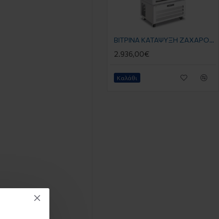
ΒΙΤΡΙΝΑ ΚΑΤΑΨΥΞΗ ΖΑΧΑΡΟΠΛΑΣΤΕΙΟΥ VICTORIA 85 NFN 0.85 x 0.65 x 1.95 -21°C / -18°C ,ΠΑΝΟΡΑΜΙΚΗ ΛΕΥΚΗ NO FROST KLIMAITALIA
2.936,00€
Καλάθι