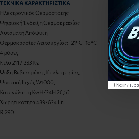
ΤΕΧΝΙΚΑ ΧΑΡΑΚΤΗΡΙΣΤΙΚΑ
Ηλεκτρονικός Θερμοστάτης
Ψηφιακή Ένδειξη Θερμοκρασίας
Αυτόματη Απόψυξη
Θερμοκρασίες Λειτουργίας: -21°C -18°C
4 ρόδες
Κιλά 211 / 233 Kg
Ψύξη Βεβιασμένης Κυκλοφορίας,
Ψυκτική Ισχύς W1000,
Να μην εμφα
Κατανάλωση KwH/24H 26,52
Χωρητικότητα 439/624 Lt.
R 290