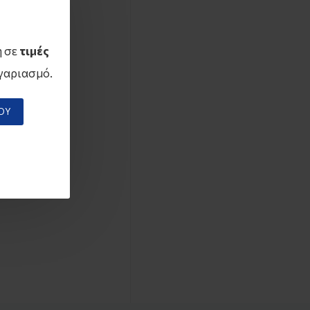
η σε
τιμές
γαριασμό.
ΟΎ