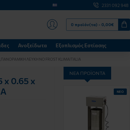
2331 092 948
Greek
€
Euro
0 προϊόν(τα) - 0,00€
άδες
Ανοξείδωτα
Εξοπλισμός Εστίασης
°C ,ΠΑΝΟΡΑΜΙΚΗ ΛΕΥΚΗ NO FROST KLIMAITALIA
ΝΈΑ ΠΡΟΪΌΝΤΑ
x 0.65 x
IA
ΝΈΟ
ΝΈΟ