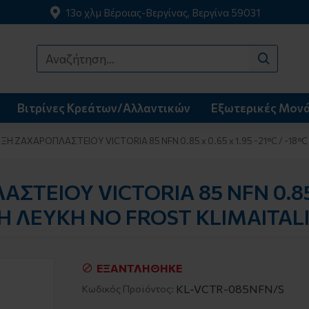
13o χλμ Βέροιας-Βεργίνας, Βεργίνα 59031
Βιτρίνες Κρεάτων/Αλλαντικών
Εξωτερικές Μον
ΞΗ ΖΑΧΑΡΟΠΛΑΣΤΕΙΟΥ VICTORIA 85 NFN 0.85 x 0.65 x 1.95 -21°C / -18
ΤΕΙΟΥ VICTORIA 85 NFN 0.85 
ΙΚΗ ΛΕΥΚΗ NO FROST KLIMAITAL
ΕΞΑΝΤΛΉΘΗΚΕ
KL-VCTR-085NFN/S
Κωδικός Προϊόντος: