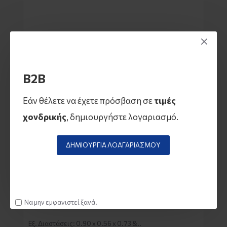
B2B
Εάν θέλετε να έχετε πρόσβαση σε
τιμές
χονδρικής
, δημιουργήστε λογαριασμό.
ΔΗΜΙΟΥΡΓΊΑ ΛΟΑΓΑΡΙΑΣΜΟΎ
EΠΙΤΡΑΠΕΖΙΑ ΨΥΧΟΜΕΝΗ ΒΙΤΡΙΝΑ DLX 90 0.90 x
0.53 x 0.73 mm KLIMAITALIA
Να μην εμφανιστεί ξανά.
Εξ. Διαστάσεις: 0.90 x 0.56 x 0.73 &..