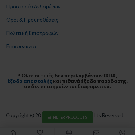
Προστασία Δεδομένων
Όροι & Προϋποθέσεις
Πολιτική Επιστροφών
Επικοινωνία
* Όλες οι τιμές δεν περιλαμβάνουν ΦΠΑ,
έξοδα αποστολής
και πιθανά έξοδα παράδοσης,
αν δεν επισημαίνεται διαφορετικά.
Copyright © 2024, Cormofrost, All Rights Reserved
FILTER PRODUCTS